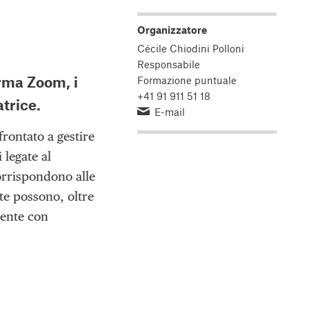
Organizzatore
Cécile Chiodini Polloni
Responsabile
forma Zoom,
i
Formazione puntuale
+41 91 911 51 18
trice.
E-mail
frontato a gestire
 legate al
corrispondono alle
nte possono, oltre
dente con