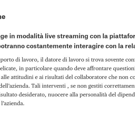
ne
olge in modalità
live streaming con la piatta
potranno costantemente interagire con la rela
porto di lavoro, il datore di lavoro si trova sovente con
delicate, in particolare quando deve affrontare questioni
le attitudini e ai risultati del collaboratore che non 
 dell’azienda. Tali interventi , se non gestiti correttame
isultato desiderato, nuocere alla personalità del dipen
l’azienda.