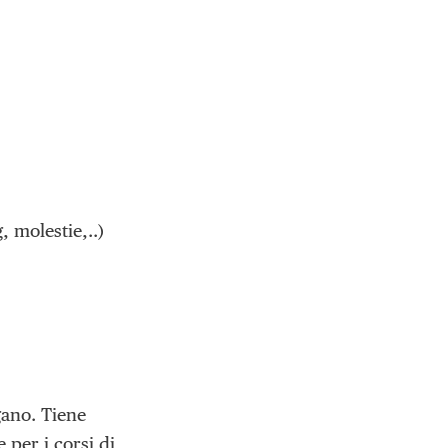
, molestie,..)
gano. Tiene
 per i corsi di