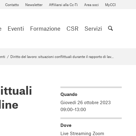
Contatto
Newsletter
Affiliarsi alla Cc-Ti
Area soci
MyCCI
e
Eventi
Formazione
CSR
Servizi
enti
/
Diritto del lavoro: situazioni conflittuali durante il rapporto di lav...
ittuali
Quando
line
Giovedì 26 ottobre 2023
09:00–13:00
Dove
Live Streaming Zoom