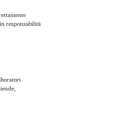
rrettamente
 in responsabilità
aboratori
ziende,