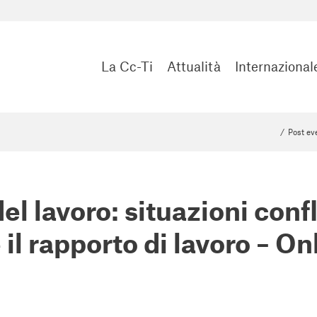
La Cc-Ti
Attualità
Internazional
/
Post ev
del lavoro: situazioni confl
il rapporto di lavoro – On