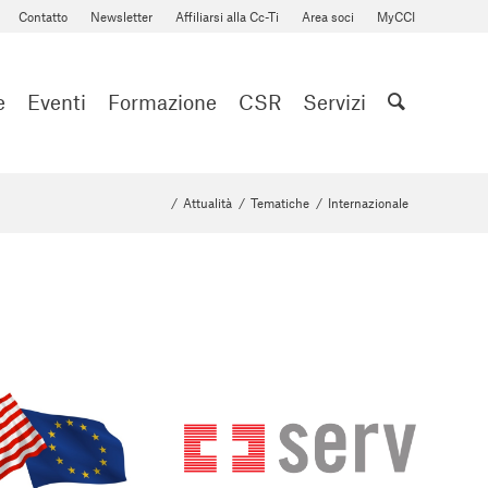
Contatto
Newsletter
Affiliarsi alla Cc-Ti
Area soci
MyCCI
e
Eventi
Formazione
CSR
Servizi
/
Attualità
/
Tematiche
/
Internazionale