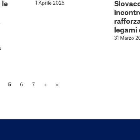
 le
Slovacc
1 Aprile 2025
incontr
a
rafforza
legami
31 Marzo 2
a
5
6
7
›
»