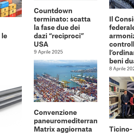
Countdown
terminato: scatta
Il Consi
la fase due dei
federal
 le
dazi “reciproci”
armoniz
USA
control
i
l’ordin
9 Aprile 2025
beni du
8 Aprile 20
Convenzione
paneuromediterranea:
Matrix aggiornata
Ticino-