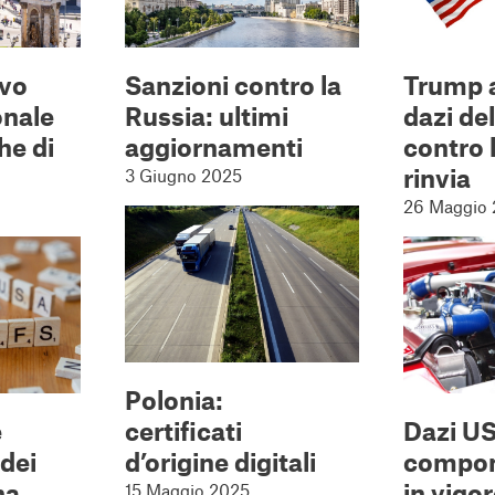
vo
Sanzioni contro la
Trump 
onale
Russia: ultimi
dazi de
he di
aggiornamenti
contro l
rinvia
3 Giugno 2025
26 Maggio
Polonia:
e
certificati
Dazi US
dei
d’origine digitali
compon
na
in vigo
15 Maggio 2025