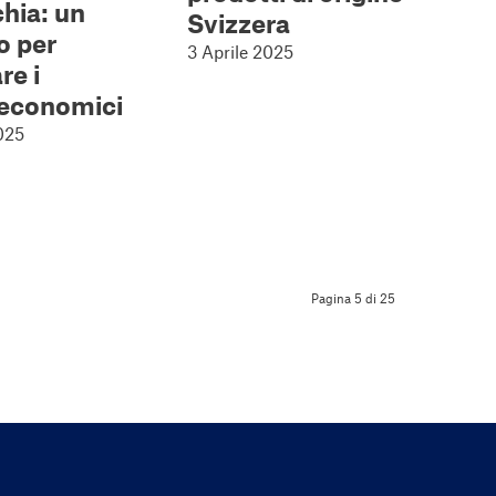
hia: un
Svizzera
o per
3 Aprile 2025
re i
 economici
025
Pagina 5 di 25