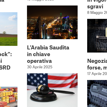
sgravi
8 Maggio 2
L’Arabia Saudita
ock”:
in chiave
i
operativa
Negozia
CSRD
forse, 
30 Aprile 2025
17 Aprile 2