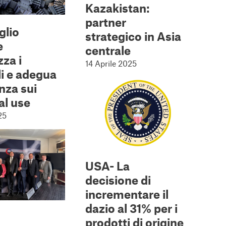
Kazakistan:
partner
glio
strategico in Asia
e
centrale
za i
14 Aprile 2025
li e adegua
anza sui
al use
25
USA- La
decisione di
incrementare il
dazio al 31% per i
prodotti di origine