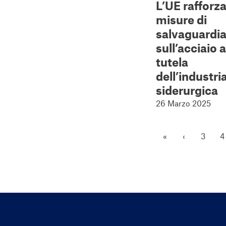
L’UE rafforza
misure di
salvaguardi
sull’acciaio a
tutela
dell’industri
siderurgica
26 Marzo 2025
«
‹
3
4