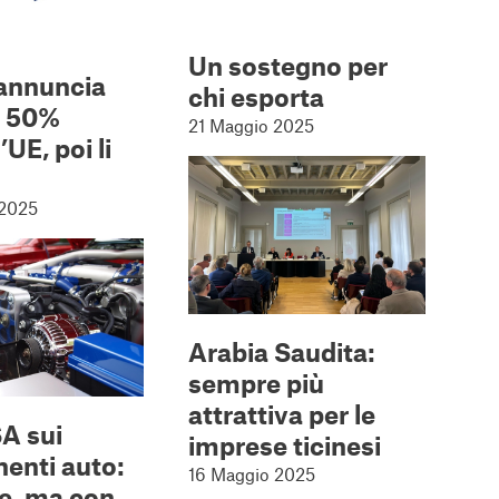
Un sostegno per
annuncia
chi esporta
l 50%
21 Maggio 2025
’UE, poi li
 2025
Arabia Saudita:
sempre più
attrattiva per le
A sui
imprese ticinesi
enti auto:
16 Maggio 2025
re, ma con