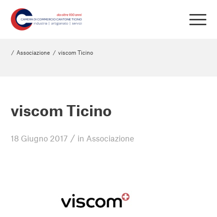
/
Associazione
/
viscom Ticino
viscom Ticino
/
18 Giugno 2017
in
Associazione