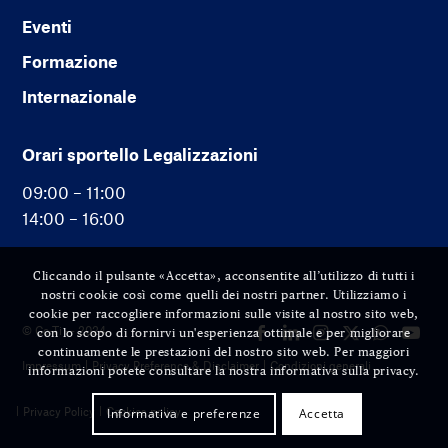
Eventi
Formazione
Internazionale
Orari sportello Legalizzazioni
09:00 – 11:00
14:00 – 16:00
Cliccando il pulsante «Accetta», acconsentite all’utilizzo di tutti i
nostri cookie così come quelli dei nostri partner. Utilizziamo i
cookie per raccogliere informazioni sulle visite al nostro sito web,
© Cc-Ti — 2024
con lo scopo di fornirvi un'esperienza ottimale e per migliorare
continuamente le prestazioni del nostro sito web. Per maggiori
Impressum
Privacy Preference & Disclaimer
Condizioni generali
informazioni potete consultare la nostra informativa sulla privacy.
Privacy Policy
Cookies policy
Informativa e preferenze
Accetta