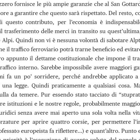
zzero fornisce le più ampie garanzie che al San Gotta
ore a garantire che questo sarà rispettato. Del resto, c
i questo contributo, per l’economia è indispensabil
l trasferimento delle merci in transito su quest’ultima,
e Alpi. Quindi non vi è nessuna volontà di sabotare Alpt
e il traffico ferroviario potrà trarne beneficio ed evit
ro appunto il dettame costituzionale che impone il tra
raffico interno. Sarebbe impossibile avere maggiori gar
mi fa un po’ sorridere, perché andrebbe applicato a q
i una legge. Quindi praticamente a qualsiasi cosa. M
lla da temere. Pur essendo stato tacciato di “stuprat
tre istituzioni e le nostre regole, probabilmente maggio
iuridici senza avere mai aperto una sola volta nella v
rzature per aprire quattro corsie, per permettere l’i
essato europeista fa riflettere…) e quant’altro. Punto e
a priorità è l’esecuzione di quanto voluto dal popolo