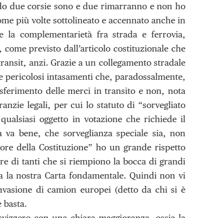
rdo due corsie sono e due rimarranno e non ho
ome più volte sottolineato e accennato anche in
e la complementarietà fra strada e ferrovia,
 come previsto dall’articolo costituzionale che
ransit, anzi. Grazie a un collegamento stradale
are pericolosi intasamenti che, paradossalmente,
sferimento delle merci in transito e non, nota
anzie legali, per cui lo statuto di “sorvegliato
ualsiasi oggetto in votazione che richiede il
a va bene, che sorveglianza speciale sia, non
ore della Costituzione” ho un grande rispetto
re di tanti che si riempiono la bocca di grandi
ita la nostra Carta fondamentale. Quindi non vi
nvasione di camion europei (detto da chi si è
 basta.
 svizzero con una chiara maggioranza, ossia la