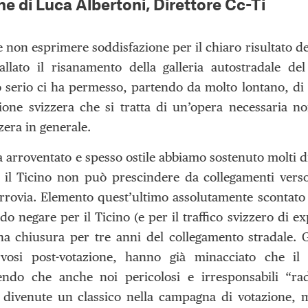
ne di Luca Albertoni, Direttore Cc-Ti
e non esprimere soddisfazione per il chiaro risultato de
llato il risanamento della galleria autostradale d
o serio ci ha permesso, partendo da molto lontano, di 
ione svizzera che si tratta di un’opera necessaria n
zera in generale.
 arroventato e spesso ostile abbiamo sostenuto molti dib
 il Ticino non può prescindere da collegamenti verso
errovia. Elemento quest’ultimo assolutamente scontato i
do negare per il Ticino (e per il traffico svizzero di e
na chiusura per tre anni del collegamento stradale. G
rvosi post-votazione, hanno già minacciato che il 
dendo che anche noi pericolosi e irresponsabili “ra
divenute un classico nella campagna di votazione, 