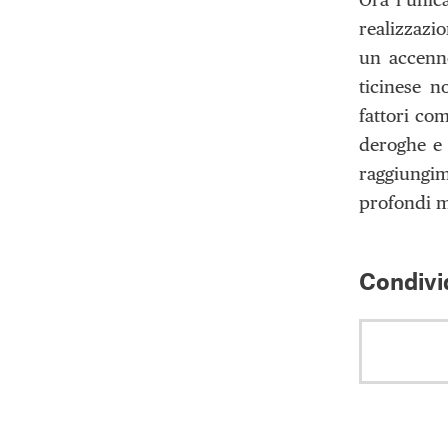
realizzazi
un accenno
ticinese n
fattori com
deroghe e 
raggiungim
profondi m
Condivid