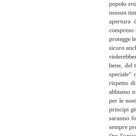
popolo svi
nessun tim
apertura d
compreso i
protegge l
sicuro anch
violerebbe
bene, del t
speciale” 
rispetto d
abbiamo nu
per le nos
principi g
saranno fo
sempre prof
Ora l’unic