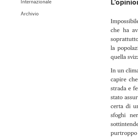
L’opinio
Internazionale
Archivio
Impossibil
che ha ava
soprattutt
la popolaz
quella sviz
In un clima
capire che
strada e f
stato assur
certa di u
sfoghi ne
sottinten
purtroppo 