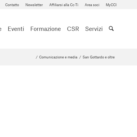
Contatto
Newsletter
Affiliarsi alla Cc-Ti
Area soci
MyCCI
e
Eventi
Formazione
CSR
Servizi
/
Comunicazione e media
/
San Gottardo e oltre