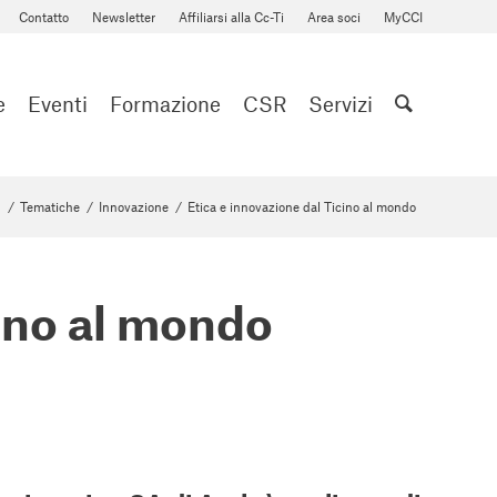
Contatto
Newsletter
Affiliarsi alla Cc-Ti
Area soci
MyCCI
e
Eventi
Formazione
CSR
Servizi
/
Tematiche
/
Innovazione
/
Etica e innovazione dal Ticino al mondo
cino al mondo