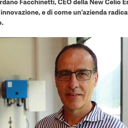
rdano Facchinetti, CEO della
New Celio En
 innovazione, e di come un’azienda radicata
o.