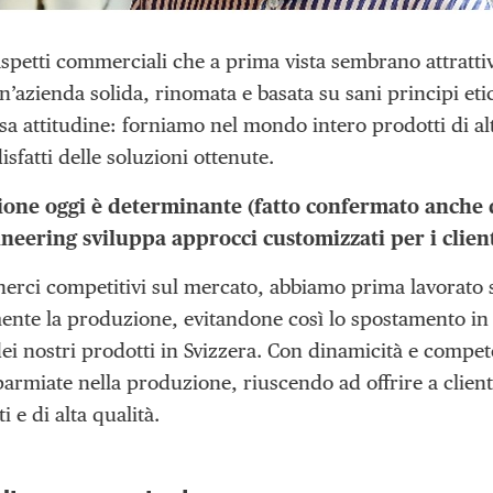
aspetti commerciali che a prima vista sembrano attrattiv
n’azienda solida, rinomata e basata su sani principi etici
sa attitudine: forniamo nel mondo intero prodotti di alto
sfatti delle soluzioni ottenute.
ione oggi è determinante (fatto confermato anche 
neering sviluppa approcci customizzati per i clien
erci competitivi sul mercato, abbiamo prima lavorato s
nte la produzione, evitandone così lo spostamento in 
 dei nostri prodotti in Svizzera. Con dinamicità e compe
parmiate nella produzione, riuscendo ad offrire a client
 e di alta qualità.