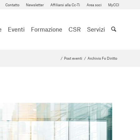
Contatto
Newsletter
Affiliarsi alla Cc-Ti
Area soci
MyCCI
e
Eventi
Formazione
CSR
Servizi
/
Post eventi
/
Archivio Fo Diritto