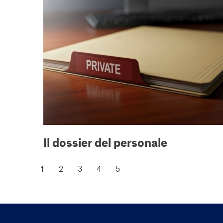
Il dossier del personale
1
2
3
4
5