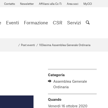
Contatto
Newsletter
Affiliarsi alla Cc-Ti
Area soci
MyCCI
e
Eventi
Formazione
CSR
Servizi
/
Post eventi
/
103esima Assemblea Generale Ordinaria
Categoria
Assemblea Generale
Ordinaria
Quando
Venerdì 16 ottobre 2020