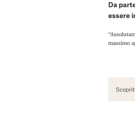
Da parte
essere i
“Assolutame
massimo ap
Scoprit