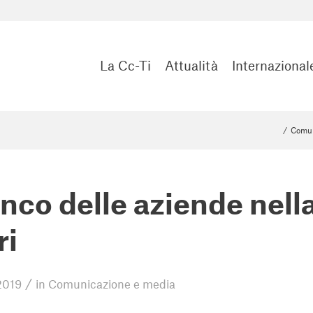
La Cc-Ti
Attualità
Internazional
/
Comun
anco delle aziende nella
ri
/
2019
in
Comunicazione e media