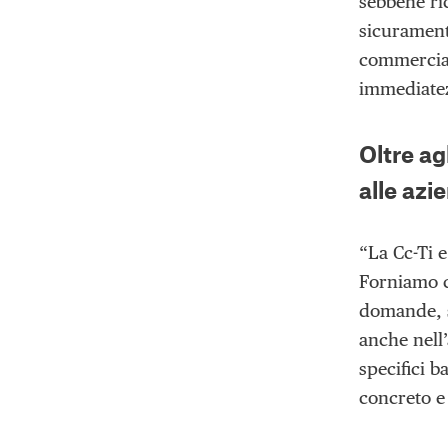
sebbene ri
sicuramente
commercial
immediate
Oltre ag
alle azi
“La Cc-Ti e
Forniamo c
domande, s
anche nell’
specifici 
concreto e 