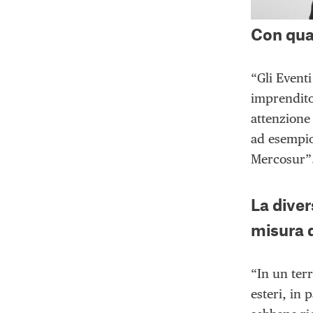
Con qual
“Gli Eventi
imprendito
attenzione
ad esempio,
Mercosur”
La diver
misura q
“In un terr
esteri, in 