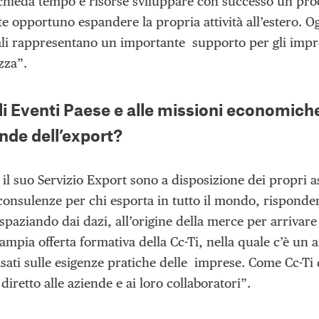
chieda tempo e risorse sviluppare con successo un proce
 opportuno espandere la propria attività all’estero. Oggi
i rappresentano un importante supporto per gli impr
zza”.
li Eventi Paese e alle missioni economiche al
ende dell’export?
 il suo Servizio Export sono a disposizione dei propri 
onsulenze per chi esporta in tutto il mondo, rispond
paziando dai dazi, all’origine della merce per arrivare
ampia offerta formativa della Cc-Ti, nella quale c’è un 
basati sulle esigenze pratiche delle imprese. Come Cc-
diretto alle aziende e ai loro collaboratori”.