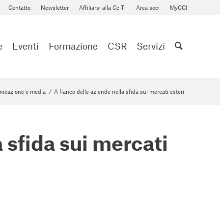
Contatto
Newsletter
Affiliarsi alla Cc-Ti
Area soci
MyCCI
e
Eventi
Formazione
CSR
Servizi
icazione e media
/
A fianco delle aziende nella sfida sui mercati esteri
 sfida sui mercati