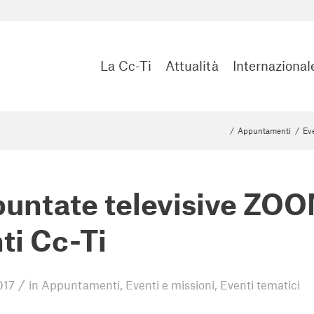
La Cc-Ti
Attualità
Internazional
/
Appuntamenti
/
Eve
puntate televisive ZOO
ti Cc-Ti
/
017
in
Appuntamenti
,
Eventi e missioni
,
Eventi tematici