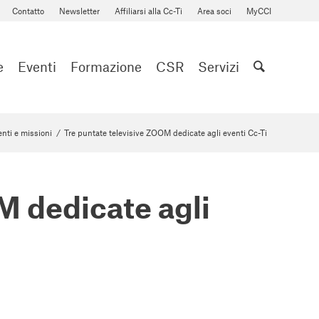
Contatto
Newsletter
Affiliarsi alla Cc-Ti
Area soci
MyCCI
e
Eventi
Formazione
CSR
Servizi
nti e missioni
/
Tre puntate televisive ZOOM dedicate agli eventi Cc-Ti
M dedicate agli