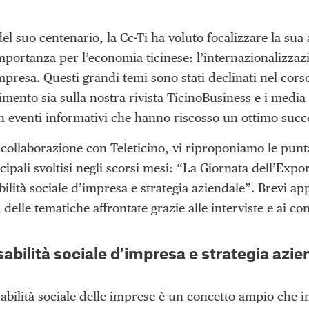
el suo centenario, la Cc-Ti ha voluto focalizzare la su
ortanza per l’economia ticinese: l’internazionalizzazio
mpresa. Questi grandi temi sono stati declinati nel corso
ento sia sulla nostra rivista TicinoBusiness e i media ti
 eventi informativi che hanno riscosso un ottimo succe
a collaborazione con Teleticino, vi riproponiamo le pun
cipali svoltisi negli scorsi mesi: “La Giornata dell’Expo
lità sociale d’impresa e strategia aziendale”. Brevi ap
i delle tematiche affrontate grazie alle interviste e ai c
bilità sociale d’impresa e strategia azie
abilità sociale delle imprese è un concetto ampio che i