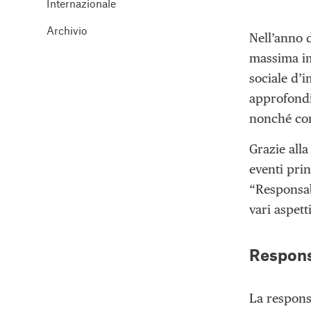
Internazionale
Archivio
Nell’anno d
massima imp
sociale d’i
approfondim
nonché con
Grazie all
eventi prin
“Responsabi
vari aspett
Responsa
La respons