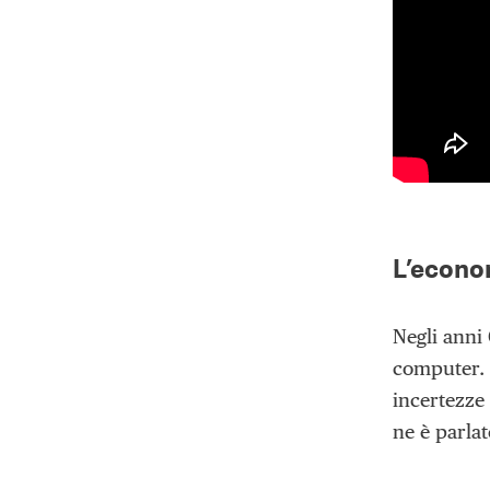
L’econom
Negli anni 
computer. O
incertezze
ne è parla