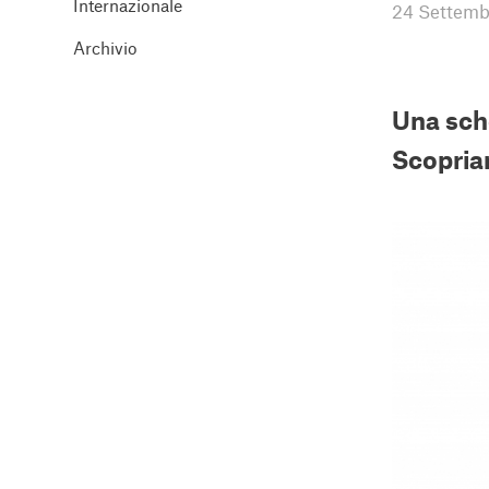
Internazionale
24 Settemb
Archivio
Una sche
Scopriam