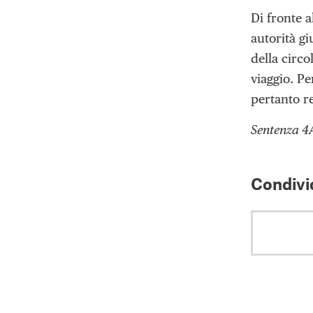
Di fronte a
autorità gi
della circ
viaggio. Pe
pertanto re
Sentenza 4
Condivid