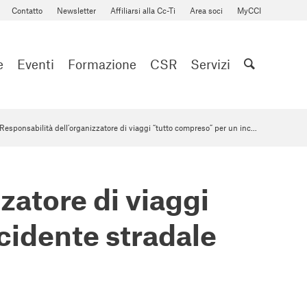
Contatto
Newsletter
Affiliarsi alla Cc-Ti
Area soci
MyCCI
e
Eventi
Formazione
CSR
Servizi
Responsabilità dell’organizzatore di viaggi “tutto compreso” per un inc...
zatore di viaggi
cidente stradale