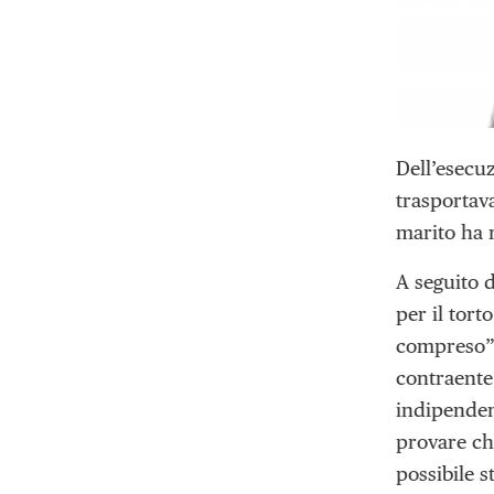
Dell’esecuz
trasportava
marito ha r
A seguito d
per il tort
compreso” 
contraente
indipendent
provare ch
possibile s