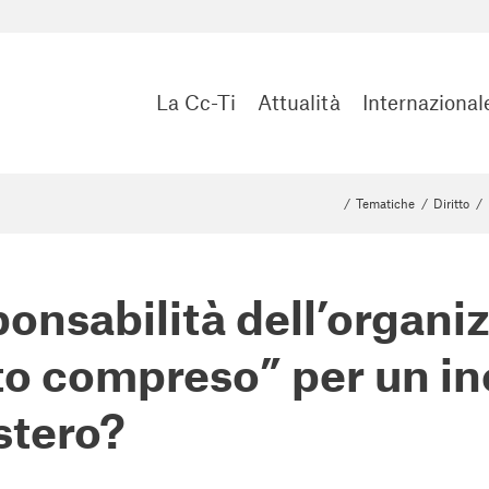
La Cc-Ti
Attualità
Internazional
/
Tematiche
/
Diritto
/
onsabilità dell’organiz
to compreso” per un in
estero?