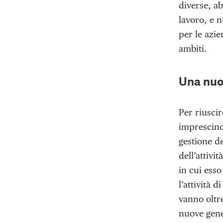
diverse, ab
lavoro, e 
per le azi
ambiti.
Una nuo
Per riusci
imprescindi
gestione de
dell’attivi
in cui esso
l’attività 
vanno oltr
nuove gene