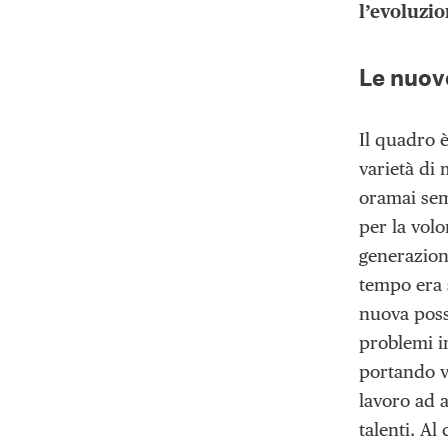
l’evoluzio
Le nuov
Il quadro è
varietà di 
oramai sem
per la volo
generazion
tempo era s
nuova possi
problemi i
portando ve
lavoro ad 
talenti. Al