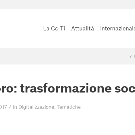
La Cc-Ti
Attualità
Internazional
/
T
ro: trasformazione soci
/
017
in
Digitalizzazione
,
Tematiche