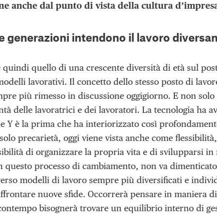
ne anche dal punto di vista della cultura d’impres
e generazioni intendono il lavoro divers
 quindi quello di una crescente diversità di età sul pos
modelli lavorativi. Il concetto dello stesso posto di la
pre più rimesso in discussione oggigiorno. E non solo 
ntà delle lavoratrici e dei lavoratori. La tecnologia ha 
e Y è la prima che ha interiorizzato così profondamente 
olo precarietà, oggi viene vista anche come flessibilità
bilità di organizzare la propria vita e di svilupparsi i
n questo processo di cambiamento, non va dimenticato il
rso modelli di lavoro sempre più diversificati e individ
affrontare nuove sfide. Occorrerà pensare in maniera di
 contempo bisognerà trovare un equilibrio interno di ges