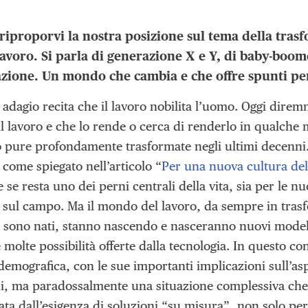
riproporvi la nostra posizione sul tema della trasf
lavoro. Si parla di generazione X e Y, di baby-boo
zazione. Un mondo che cambia e che offre spunti pe
adagio recita che il lavoro nobilita l’uomo. Oggi dire
l lavoro e che lo rende o cerca di renderlo in qualche 
o pure profondamente trasformate negli ultimi decenni.
 come spiegato nell’articolo “
Per una nuova cultura del
 se resta uno dei perni centrali della vita, sia per le n
 sul campo. Ma il mondo del lavoro, da sempre in tra
e sono nati, stanno nascendo e nasceranno nuovi modelli
 molte possibilità offerte dalla tecnologia. In questo co
emografica, con le sue importanti implicazioni sull’asp
i, ma paradossalmente una situazione complessiva che 
ata dall’esigenza di soluzioni “su misura”, non solo per