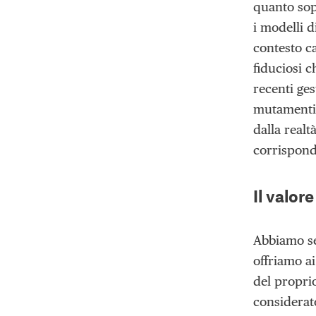
quanto sopr
i modelli d
contesto c
fiduciosi 
recenti ges
mutamenti 
dalla realt
corrisponde
Il valor
Abbiamo se
offriamo ai
del propri
considerat