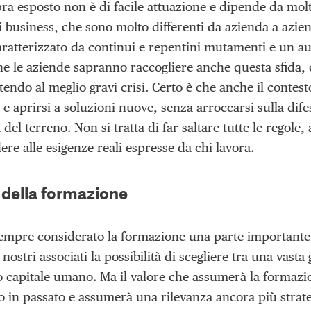
a esposto non è di facile attuazione e dipende da moltis
i business, che sono molto differenti da azienda a azie
aratterizzato da continui e repentini mutamenti e un 
che le aziende sapranno raccogliere anche questa sfida
tendo al meglio gravi crisi. Certo è che anche il contes
e aprirsi a soluzioni nuove, senza arroccarsi sulla dif
à del terreno. Non si tratta di far saltare tutte le regol
re alle esigenze reali espresse da chi lavora.
e della formazione
mpre considerato la formazione una parte importante d
 nostri associati la possibilità di scegliere tra una vas
o capitale umano. Ma il valore che assumerà la formazio
o in passato e assumerà una rilevanza ancora più strate