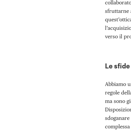
collaborat
sfruttarne 
quest’ottic
l’acquisiz
verso il pr
Le sfide
Abbiamo un
regole dell
ma sono gi
Disposizion
sdoganare 
complessa 