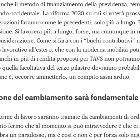
anche il metodo di finanziamento della previdenza, tema
ondo occidentale. La riforma 2020 su cui si voterà pr
razioni faranno come le precedenti, solo più a lungo.
essione. Si lavorerà più a lungo, forse, ma comunque in
onsiderazione. Come si farà con i “buchi contributivi” 
 lavorativo all’estero, che con la moderna mobilità pot
ranchi in più di rendita proposti per l’AVS non potrann
o quella facoltativa del terzo pilastro dovranno prob
ome è, occorre ammetterlo, un compito assai arduo.
ione del cambiamento sarà fondamentale
orme di lavoro saranno trainate da cambiamenti di ord
nto fermo che al momento si può intravvedere è che c
bra un paradosso, ma è così e non è per forza solo nega