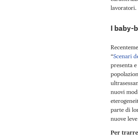
lavoratori.
I baby-
Recentemen
“
Scenari d
presenta e 
popolazione
ultrasessa
nuovi mode
eterogeneit
parte di lo
nuove leve
Per trarr