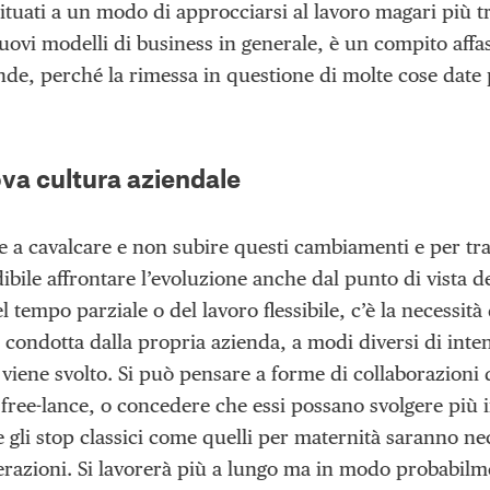
ituati a un modo di approcciarsi al lavoro magari più t
nuovi modelli di business in generale, è un compito af
ende, perché la rimessa in questione di molte cose date 
va cultura aziendale
re a cavalcare e non subire questi cambiamenti e per tra
bile affrontare l’evoluzione anche dal punto di vista d
l tempo parziale o del lavoro flessibile, c’è la necessità 
tà condotta dalla propria azienda, a modi diversi di inte
 viene svolto. Si può pensare a forme di collaborazioni
di free-lance, o concedere che essi possano svolgere più 
e gli stop classici come quelli per maternità saranno n
razioni. Si lavorerà più a lungo ma in modo probabilm