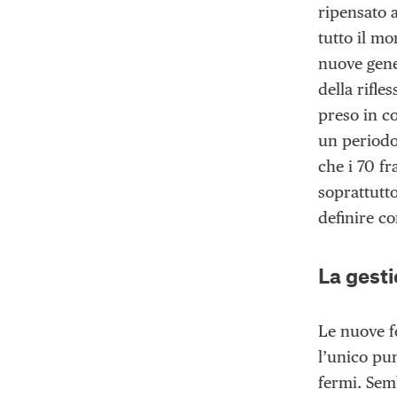
ripensato 
tutto il m
nuove gene
della rifl
preso in c
un periodo
che i 70 f
soprattutt
definire c
La gest
Le nuove f
l’unico pu
fermi. Sem