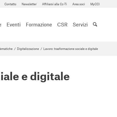
Contatto
Newsletter
Affiliarsi alla Cc-Ti
Area soci
MyCCI
e
Eventi
Formazione
CSR
Servizi
ematiche
/
Digitalizzazione
/
Lavoro: trasformazione sociale e digitale
ale e digitale