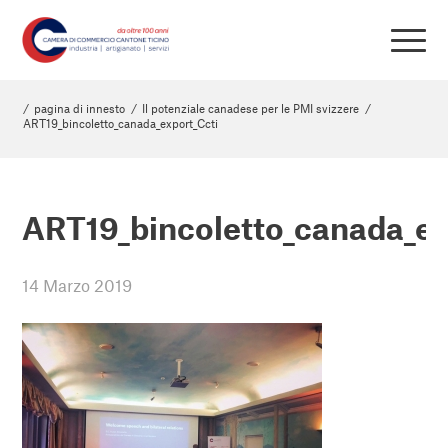
/
pagina di innesto
/
Il potenziale canadese per le PMI svizzere
/
ART19_bincoletto_canada_export_Ccti
ART19_bincoletto_canada_ex
14 Marzo 2019