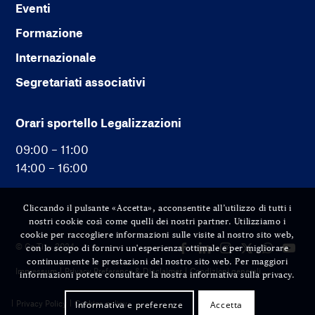
Eventi
Formazione
Internazionale
Segretariati associativi
Orari sportello Legalizzazioni
09:00 – 11:00
14:00 – 16:00
Cliccando il pulsante «Accetta», acconsentite all’utilizzo di tutti i
nostri cookie così come quelli dei nostri partner. Utilizziamo i
cookie per raccogliere informazioni sulle visite al nostro sito web,
© Cc-Ti — 2024
con lo scopo di fornirvi un'esperienza ottimale e per migliorare
continuamente le prestazioni del nostro sito web. Per maggiori
Impressum
Privacy Preference & Disclaimer
Condizioni generali
informazioni potete consultare la nostra informativa sulla privacy.
Privacy Policy
Cookies policy
Informativa e preferenze
Accetta