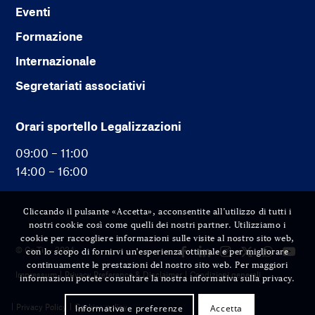
Eventi
Formazione
Internazionale
Segretariati associativi
Orari sportello Legalizzazioni
09:00 – 11:00
14:00 – 16:00
Cliccando il pulsante «Accetta», acconsentite all’utilizzo di tutti i
nostri cookie così come quelli dei nostri partner. Utilizziamo i
cookie per raccogliere informazioni sulle visite al nostro sito web,
© Cc-Ti — 2024
con lo scopo di fornirvi un'esperienza ottimale e per migliorare
continuamente le prestazioni del nostro sito web. Per maggiori
Impressum
Privacy Preference & Disclaimer
Condizioni generali
informazioni potete consultare la nostra informativa sulla privacy.
Privacy Policy
Cookies policy
Informativa e preferenze
Accetta