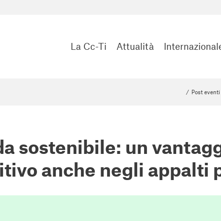
La Cc-Ti
Attualità
Internazional
/
Post eventi
da sostenibile: un vantag
tivo anche negli appalti 