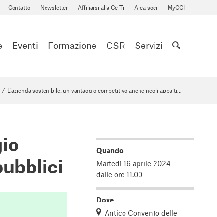
Contatto
Newsletter
Affiliarsi alla Cc-Ti
Area soci
MyCCI
e
Eventi
Formazione
CSR
Servizi
/
L’azienda sostenibile: un vantaggio competitivo anche negli appalti...
gio
Quando
pubblici
Martedì 16 aprile 2024
dalle ore 11.00
Dove
Antico Convento delle