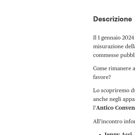
Descrizione
Il 1 gennaio 2024
misurazione della
commesse pubbli
Come rimanere al
favore?
Lo scopriremo du
anche negli appal
l’
Antico Convent
All’incontro info
Jenny Assi