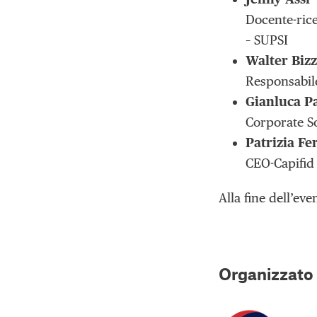
Docente-ric
– SUPSI
Walter Biz
Responsabil
Gianluca P
Corporate S
Patrizia Fe
CEO-Capifid 
Alla fine dell’ev
Organizzato