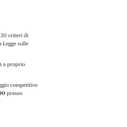
30 criteri di
a Legge sulle
à a proprio
ggio competitivo
:00
presso
: