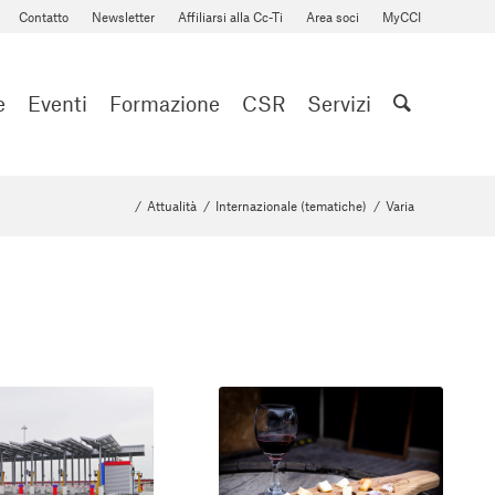
Contatto
Newsletter
Affiliarsi alla Cc-Ti
Area soci
MyCCI
e
Eventi
Formazione
CSR
Servizi
/
Attualità
/
Internazionale (tematiche)
/
Varia