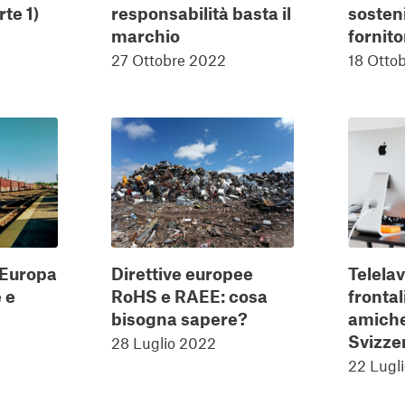
te 1)
responsabilità basta il
sosteni
marchio
fornito
27 Ottobre 2022
18 Otto
’Europa
Direttive europee
Telelav
 e
RoHS e RAEE: cosa
frontal
bisogna sapere?
amiche
Svizzer
2
28 Luglio 2022
22 Lugl