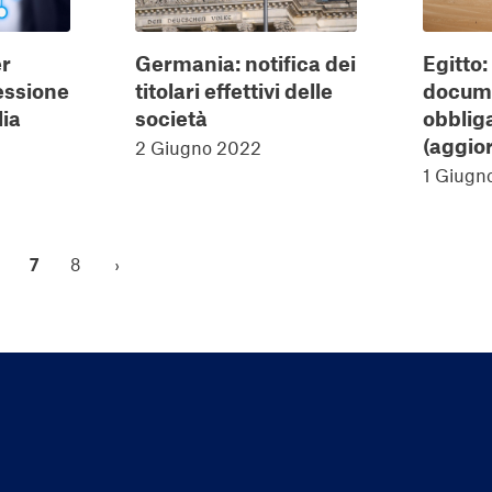
er
Germania: notifica dei
Egitto:
essione
titolari effettivi delle
docum
lia
società
obblig
(aggio
2 Giugno 2022
1 Giugn
7
8
›