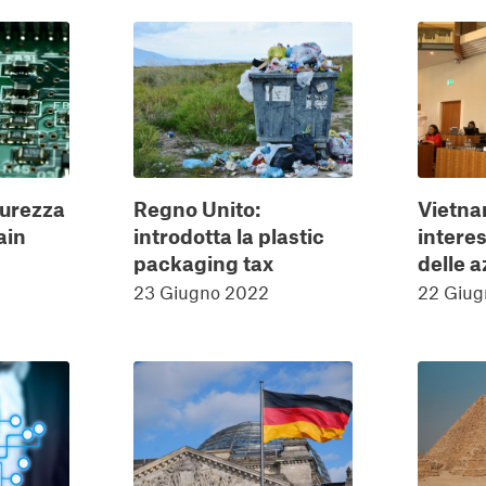
curezza
Regno Unito:
Vietna
ain
introdotta la plastic
intere
packaging tax
delle a
23 Giugno 2022
22 Giug