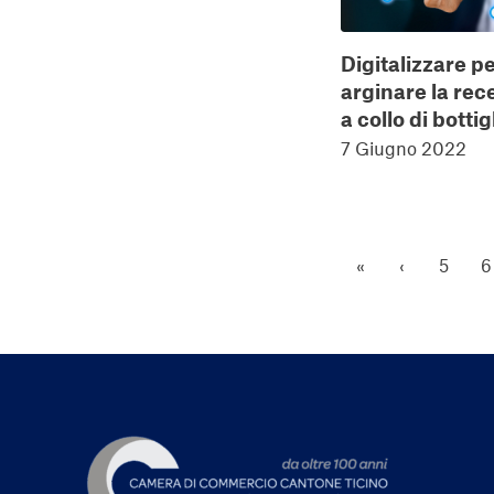
Digitalizzare p
arginare la rec
a collo di bottig
7 Giugno 2022
«
‹
5
6