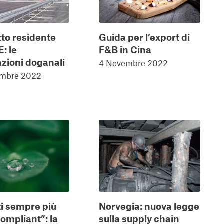
to residente
Guida per l’export di
E: le
F&B in Cina
azioni doganali
4 Novembre 2022
embre 2022
i sempre più
Norvegia: nuova legge
ompliant”: la
sulla supply chain