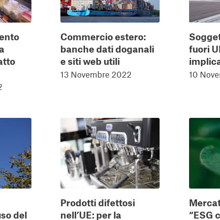
ento
Commercio estero:
Sogget
ca
banche dati doganali
fuori U
atto
e siti web utili
implic
13 Novembre 2022
10 Nov
2
Prodotti difettosi
Mercat
so del
nell’UE: per la
“ESG c