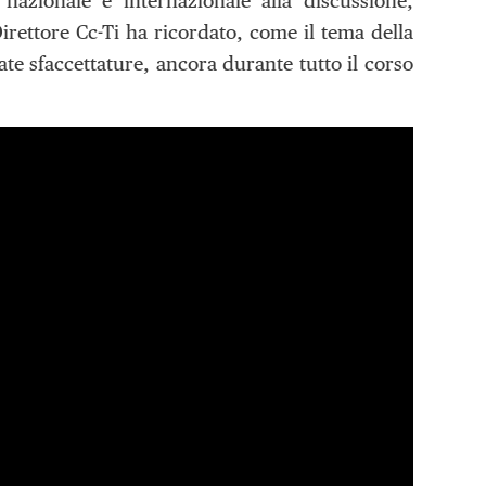
zionale e internazionale alla discussione,
irettore Cc-Ti ha ricordato, come il tema della
iate sfaccettature, ancora durante tutto il corso