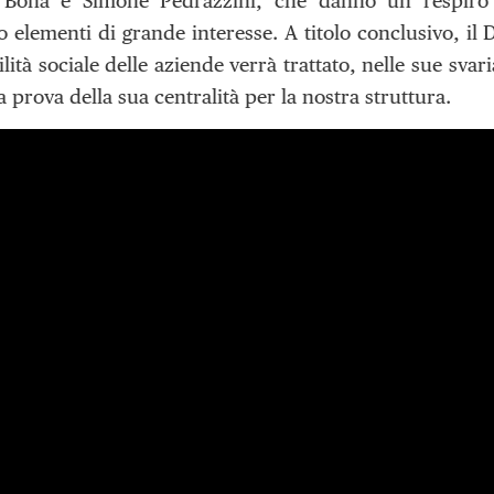
 Bona e Simone Pedrazzini, che danno un respiro na
 elementi di grande interesse. A titolo conclusivo, il D
ità sociale delle aziende verrà trattato, nelle sue svar
a prova della sua centralità per la nostra struttura.