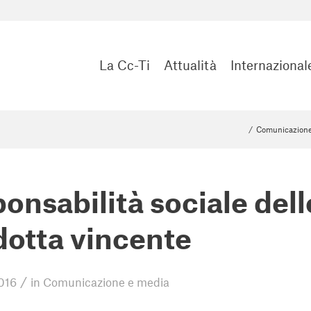
La Cc-Ti
Attualità
Internazional
/
Comunicazione
onsabilità sociale dell
otta vincente
/
016
in
Comunicazione e media