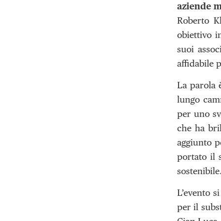
aziende m
Roberto Kl
obiettivo 
suoi assoc
affidabile
La parola è
lungo camm
per uno sv
che ha bri
aggiunto p
portato il
sostenibile
L’evento s
per il subs