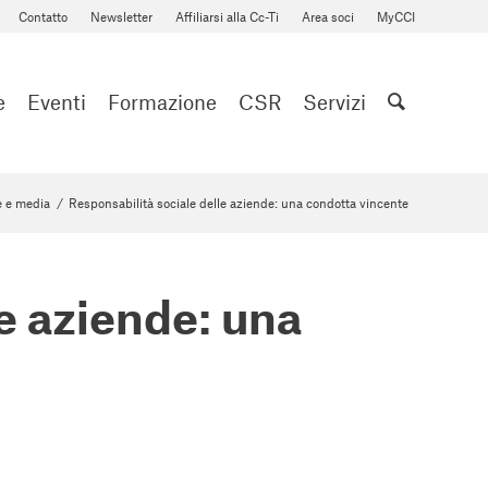
Contatto
Newsletter
Affiliarsi alla Cc-Ti
Area soci
MyCCI
e
Eventi
Formazione
CSR
Servizi
 e media
/
Responsabilità sociale delle aziende: una condotta vincente
e aziende: una