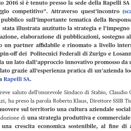
o 2016 si è tenuto presso la sede della Rapelli SA 
ggio competitivo”.
Attraverso quest’incontro (
sc
l pubblico sull’importante tematica della Responsab
 stata illustrata anzitutto la strategia e l’impegn
azione, elaborazione di pubblicazioni, sostegno al
o un partner affidabile e rinomato a livello inter
spin-off dei Politecnici Federali di Zurigo e Losan
da un lato dall’approccio innovativo promosso da u
 lato grazie all’esperienza pratica di un’azienda lo
la
Rapelli SA
.
eve saluto dell’onorevole Sindaco di Stabio, Claudio C
zi, ha preso la parola Roberto Klaus, Direttore SSIB Tic
uovere sul territorio una cultura aziendale socia
’adozione di
una strategia produttiva e commerciale r
 una crescita economica sostenibile, al fine di a