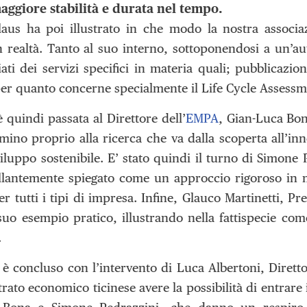
aggiore stabilità e durata nel tempo.
aus ha poi illustrato in che modo la nostra associ
in realtà. Tanto al suo interno, sottoponendosi a un’a
iati dei servizi specifici in materia quali; pubblicazio
 per quanto concerne specialmente il Life Cycle Assessm
 quindi passata al Direttore dell’
EMPA
, Gian-Luca Bon
ino proprio alla ricerca che va dalla scoperta all’inn
iluppo sostenibile. E’ stato quindi il turno di Simone
llantemente spiegato come un approccio rigoroso in ma
er tutti i tipi di impresa. Infine, Glauco Martinetti, P
 suo esempio pratico, illustrando nella fattispecie co
.
i è concluso con l’intervento di Luca Albertoni, Dirett
trato economico ticinese avere la possibilità di entrare 