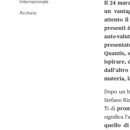
Internazionale
Il 24 marz
un vanta
Archivio
attento i
presenti è
auto-valut
presentat
Quantis
, 
ispirare, 
dall’altro
materia, 
Dopo un br
Stefano Riz
Ti di
prom
significa l
quello di