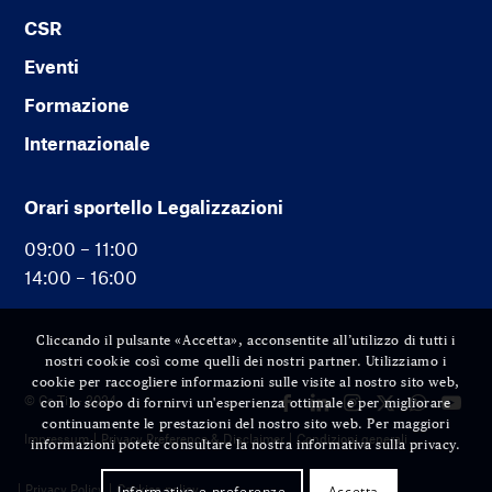
CSR
Eventi
Formazione
Internazionale
Orari sportello Legalizzazioni
09:00 – 11:00
14:00 – 16:00
Cliccando il pulsante «Accetta», acconsentite all’utilizzo di tutti i
nostri cookie così come quelli dei nostri partner. Utilizziamo i
cookie per raccogliere informazioni sulle visite al nostro sito web,
© Cc-Ti — 2024
con lo scopo di fornirvi un'esperienza ottimale e per migliorare
continuamente le prestazioni del nostro sito web. Per maggiori
Impressum
Privacy Preference & Disclaimer
Condizioni generali
informazioni potete consultare la nostra informativa sulla privacy.
Privacy Policy
Cookies policy
Informativa e preferenze
Accetta