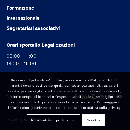
Formazione
Internazionale
Segretariati associativi
Orari sportello Legalizzazioni
09:00 – 11:00
14:00 – 16:00
Cliccando il pulsante «Accetta», acconsentite all’utilizzo di tutti i
nostri cookie così come quelli dei nostri partner. Utilizziamo i
cookie per raccogliere informazioni sulle visite al nostro sito web,
© Cc-Ti — 2024
con lo scopo di fornirvi un'esperienza ottimale e per migliorare
continuamente le prestazioni del nostro sito web. Per maggiori
Impressum
Privacy Preference & Disclaimer
Condizioni generali
informazioni potete consultare la nostra informativa sulla privacy.
Privacy Policy
Cookies policy
Informativa e preferenze
Accetta