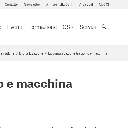
Contatto
Newsletter
Affiliarsi alla Cc-Ti
Area soci
MyCCI
e
Eventi
Formazione
CSR
Servizi
Tematiche
/
Digitalizzazione
/
La comunicazione tra uomo e macchina
o e macchina