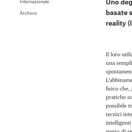
Uno degl
Internazionale
basate 
Archivio
reality
(
Il loro uti
una semplic
spostamento
L’abbiname
fisico che,
pratiche s
possibile 
tecnici int
intelligent
menu di sel