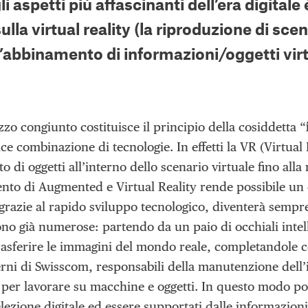
i aspetti più affascinanti dell’era digital
sulla
virtual reality
(la riproduzione di scena
l’abbinamento di informazioni/oggetti virtu
lizzo congiunto costituisce il principio della cosiddetta “
e combinazione di tecnologie. In effetti la VR (Virtual 
 di oggetti all’interno dello scenario virtuale fino alla 
nto di Augmented e Virtual Reality rende possibile un 
 grazie al rapido sviluppo tecnologico, diventerà sempre 
ono già numerose: partendo da un paio di occhiali intel
trasferire le immagini del mondo reale, completandole co
erni di Swisscom, responsabili della manutenzione dell’i
i per lavorare su macchine e oggetti. In questo modo pos
ezione digitale ed essere supportati dalle informazioni 