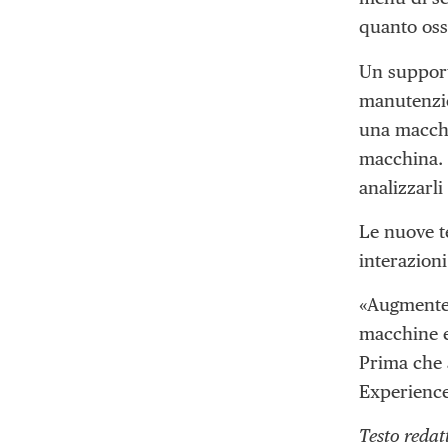
quanto oss
Un support
manutenzio
una macchi
macchina. 
analizzarli
Le nuove t
interazioni
«Augmented
macchine e 
Prima che 
Experience
Testo redat