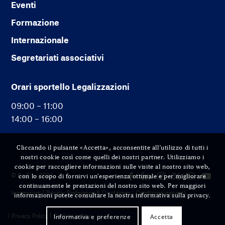
Eventi
Formazione
Internazionale
Segretariati associativi
Orari sportello Legalizzazioni
09:00 – 11:00
14:00 – 16:00
Cliccando il pulsante «Accetta», acconsentite all’utilizzo di tutti i
nostri cookie così come quelli dei nostri partner. Utilizziamo i
cookie per raccogliere informazioni sulle visite al nostro sito web,
© Cc-Ti — 2024
con lo scopo di fornirvi un'esperienza ottimale e per migliorare
continuamente le prestazioni del nostro sito web. Per maggiori
Impressum
Privacy Preference & Disclaimer
Condizioni generali
informazioni potete consultare la nostra informativa sulla privacy.
Privacy Policy
Cookies policy
Informativa e preferenze
Accetta